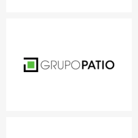
es una administradora panregional de múltiples clases
Grupo Patio
de activos con más de + €2,8 mil millones en AUM. Con su principal
sede en Santiago, Chile, Grupo Patio administra activos
inmobiliarios en Chile, Perú, México y Estados Unidos.
Grupo Patio fue fundado en 2004 como un desarrollador
inmobiliario y ha ido evolucionando hasta convertirse en un gestor
activo integral con más de 1.6 millones de metros cuadrados bajo
administración en su cartera.
www.patio.cl