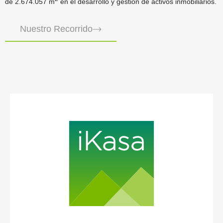
de 2.674.057 m
en el desarrollo y gestión de activos inmobiliarios.
Nuestro Recorrido
es una empresa familiar que nace en abril de 1970 con la
iKasa
actividad originaria de promotora de viviendas, constructora y
desarrolladora de suelo en España. Desde entonces nuestra
actividad ha sido ininterrumpida, iniciando pocos años después,
una diversificación hacia la rama de la explotación patrimonial en
alquiler, en las modalidades de residencial, turística, oficinas,
locales, centros comerciales y parques de medianas superficies.
www.ikasa.es