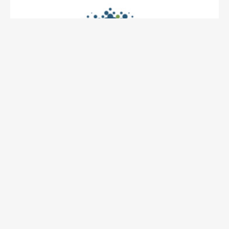
de la familia Leria-Luksic, con un portfolio
WildSur, Family office
diversificado en inversiones financieras, activos alternativos, en
todas sus estrategias (Private Equity, Real Estate, Deuda y Venture
Capital) y también en inversiones de impacto.
Tienen un área dedicada exclusivamente a las inversiones
inmobiliarias (WildSur Real Estate), con inversiones en Chile,
Estados Unidos y España, con un track record inmobiliario de 1.5
millones de metros cuadrados gestionados. Sus inversiones en
España están en Madrid, Costa del sol y Baleares, tanto en
desarrollo, renta y plusvalía, con más de 800 millones de euros de
valor en activos inmobiliarios gestionados.